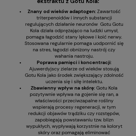
ekstraktu z Gotu Kola:
Znany od wieków adaptogen
: Zawartość
triterpenoidów i innych substancji
regulujących działanie neuronów Gotu Gotu
Kola działa odprężająco na ludzki umysł,
pomaga łagodzić stany lękowe i koić nerwy.
Stosowana regularnie pomaga uodpornić się
na stres, łagodzi obniżony nastrój czy
wahania nastroju.
Poprawa pamięci i koncentracji
:
Ajuwerdyjscy zielarze od wieków stosują
Gotu Kola jako środek zwiększający zdolność
uczenia się i siłę intelektu.
Zbawienny wpływ na skórę
: Gotu Kola
pozytywnie wpływa na gojenie się ran, a
właściwości przeciwzapalne rośliny
wspierają procesy regeneracji, w tym
redukcji objawów trądziku czy rozstępów,
zapobiegają powstawaniu tzw. blizn
wypukłych, wypływają korzystnie na koloryt
skóry oraz pomagają eliminować