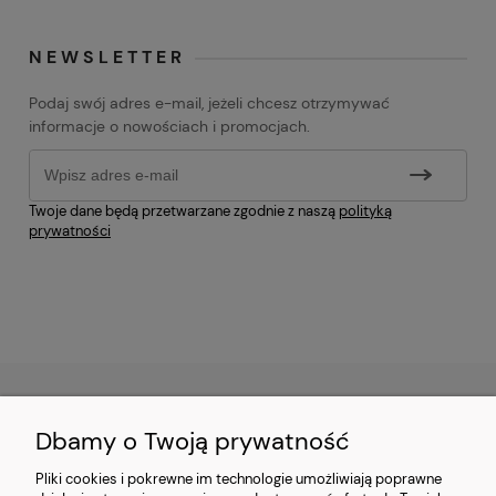
NEWSLETTER
Podaj swój adres e-mail, jeżeli chcesz otrzymywać
informacje o nowościach i promocjach.
Twoje dane będą przetwarzane zgodnie z naszą
polityką
prywatności
Dbamy o Twoją prywatność
SKLEP
Pliki cookies i pokrewne im technologie umożliwiają poprawne