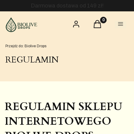
Darmowa dostawa od 149 zł!
Produkty w kosz
Zaloguj się
Koszyk
Menu
Przejdź do:
Biolive Drops
REGULAMIN
REGULAMIN SKLEPU
INTERNETOWEGO